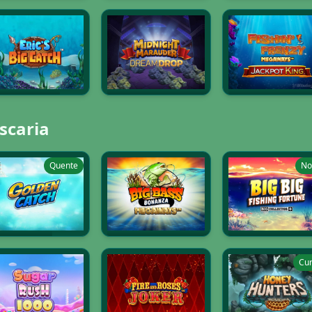
 Lions Megaways 2
Big Bass Bonanza 1000
Big Bass - Keeping 
ic’s Big Catch
Midnight Marauder Dream Drop
Fishin' Frenzy Me
scaria
Quente
No
olden Catch
Big Bass Bonanza Megaways
Big Big Fishing Fo
Cur