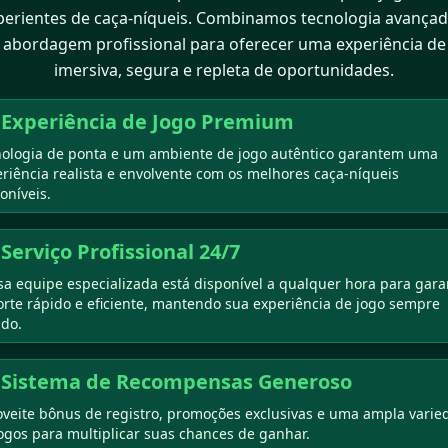
perientes de caça-níqueis. Combinamos tecnologia avançad
/2026 JoaoC*** recebeu bonus 160 BRL 🎉
/2026 JoaoTh*** recebeu bonus 100 BRL 🎁
abordagem profissional para oferecer uma experiência de
/2026 JoaoLa*** recebeu bonus 400 BRL 🎉
imersiva, segura e repleta de oportunidades.
/2026 JoaoLua*** ganhou 5,400 BRL 💰
/2026 JoaoThi*** recebeu cashback 90 BRL 🎊
 Experiência de Jogo Premium
/2026 JoaoD*** saque concluido de 1,700 BRL 💸
nologia de ponta e um ambiente de jogo autêntico garantem uma
/2026 JoaoMur*** recebeu cashback 15 BRL 💵
riência realista e envolvente com os melhores caça-níqueis
/2026 JoaoLe*** recebeu cashback 125 BRL 🔄
oníveis.
/2026 JoaoMa*** ganhou 1,000 BRL 🔥
/2026 JoaoCa*** acertou o jackpot 51,500 BRL 💥
Serviço Profissional 24/7
/2026 JoaoRu*** recebeu cashback 225 BRL 🔄
/2026 JoaoMan*** recebeu cashback 80 BRL 🔄
a equipe especializada está disponível a qualquer hora para gara
rte rápido e eficiente, mantendo sua experiência de jogo sempre
/2026 JoaoAr*** acertou o jackpot 52,000 BRL 💥
ndo.
/2026 JoaoB*** recebeu cashback 15 BRL 💵
/2026 JoaoThia*** acertou o jackpot 72,000 BRL 🎰
 Sistema de Recompensas Generoso
/2026 JoaoE*** ganhou 1,000 BRL 💰
/2026 JoaoBe*** saque concluido de 1,250 BRL 💸
veite bônus de registro, promoções exclusivas e uma ampla varie
/2026 JoaoCam*** saque concluido de 1,600 BRL 🏦
ogos para multiplicar suas chances de ganhar.