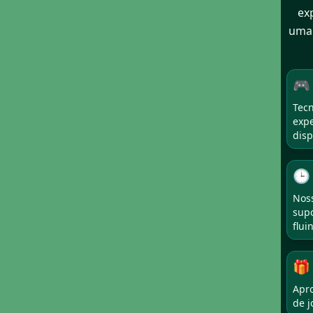
ex
29/06
29/06
uma 
29/06
29/06
29/06
🎮
29/06
Tec
29/06
expe
29/06
disp
29/06
29/06
🕒 
29/06
29/06
Noss
supo
29/06
flui
29/06
29/06
🎁
29/06
29/06
Apro
29/06
de j