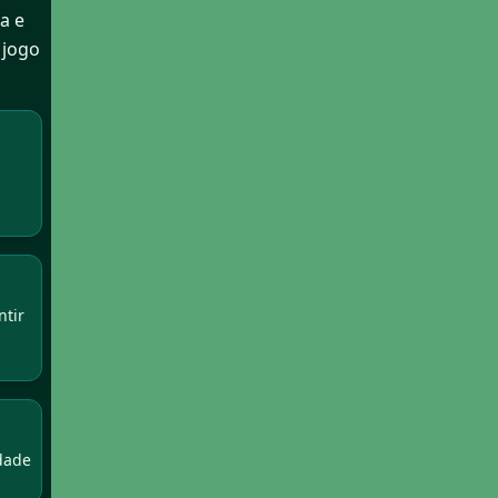
a e
 jogo
ntir
dade