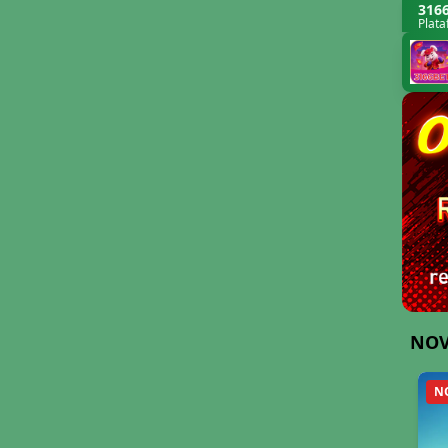
3166
Plata
NOV
N