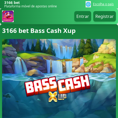
3166 bet
🌐
Escolha o país
Plataforma móvel de apostas online
Entrar
Registrar
3166 bet Bass Cash Xup