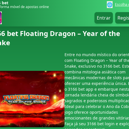
 bet
🌐
Escolha 
forma móvel de apostas online
Entrar
Regis
6 bet Floating Dragon – Year of the
ake
Entre no mundo místico do orien
com Floating Dragon – Year of th
Snake, exclusivo no 3166 bet. Est
combina mitologia asiática com
mecânicas modernas de slots pa
oferecer uma experiência única. 
o 3166 bet app e embarque nest
jornada lendária cheia de símbol
sagrados e poderosos multiplica
Ideal para celebrar o Ano da Cob
jogo oferece oportunidades
emocionantes de grandes vitória
Faça já seu 3166 bet login e expl