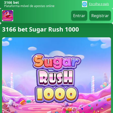
3166 bet
🌐
Escolha o país
Plataforma móvel de apostas online
Entrar
Registrar
3166 bet Sugar Rush 1000