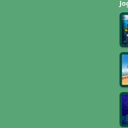
Jo
29/06
29/06
Fi
T