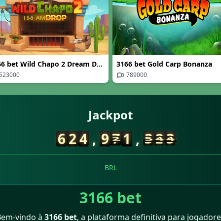
3166 bet Wild Chapo 2 Dream Drop
3166 bet Gold Carp Bonanza
523000
789000
/2026 Joa*** saque concluido de 1,050 BRL 🏦
Jackpot
/2026 Joao*** ganhou 7,600 BRL 💰
/2026 JoaoL*** recebeu bonus 360 BRL 🎉
6
2
4
,
9
2
1
,
5
4
4
/2026 JoaoLu*** recebeu cashback 110 BRL 🎊
/2026 JoaoR*** acertou o jackpot 65,500 BRL 🚀
/2026 JoaoI*** recebeu bonus 300 BRL 🎁
BRL
/2026 JoaoT*** saque concluido de 1,200 BRL ✅
/2026 JoaoA*** ganhou 4,700 BRL 🔥
3166 bet
/2026 JoaoM*** recebeu cashback 250 BRL 💵
/2026 JoaoY*** ganhou 600 BRL 🏆
Bem-vindo à
3166 bet
, a plataforma definitiva para jogador
/2026 JoaoMu*** recebeu bonus 260 BRL 🎁