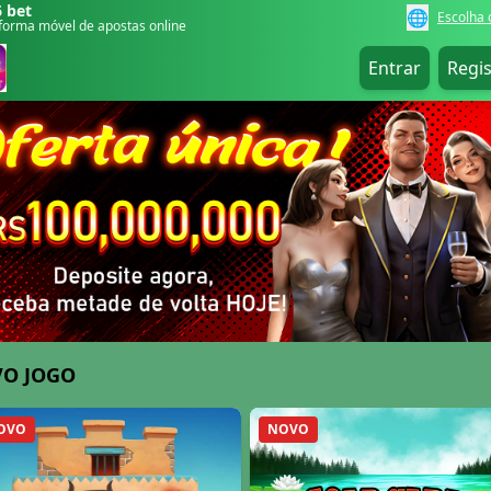
 bet
🌐
Escolha 
forma móvel de apostas online
Entrar
Regis
O JOGO
OVO
NOVO