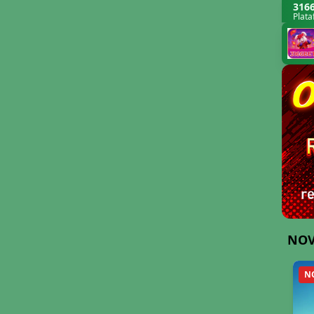
3166
Plata
NOV
N