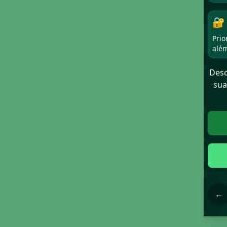
29/06
29/06
🔐
29/06
29/06
Prio
além
29/06
29/06
Desc
29/06
sua
29/06
29/06
29/06
29/06
29/06
29/06
29/06
29/06
29/06
←
29/06
29/06
29/06